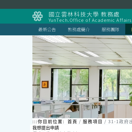
跳
到
國立雲林科技大學 教務處
主
YunTech.Office of Academic Affairs
要
內
最新公告
教務處簡介
服務團隊
容
區
塊
:::
你目前位置:
首頁
服務項目
31-1政府
我想提出申請