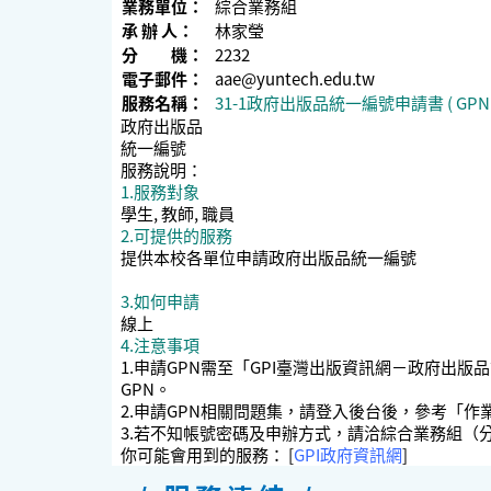
業務單位：
綜合業務組
承 辦 人：
林家瑩
分 機：
2232
電子郵件：
aae@yuntech.edu.tw
服務名稱：
31-1政府出版品統一編號申請書 ( GPN 
政府出版品
統一編號
服務說明：
1.服務對象
學生, 教師, 職員
2.可提供的服務
提供本校各單位申請政府出版品統一編號
3.如何申請
線上
4.注意事項
1.申請GPN需至「GPI臺灣出版資訊網－政府出版品管理
GPN。
2.申請GPN相關問題集，請登入後台後，參考「作
3.若不知帳號密碼及申辦方式，請洽綜合業務組（分機
你可能會用到的服務： [
GPI政府資訊網
]