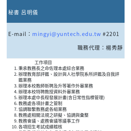
秘書 呂明儀
E-mail：
mingyi@yuntech.edu.tw
#2201
職務代理：楊秀靜
工作項目
秉承教務長之命佐理本處綜合業務
辦理教育部評鑑、設計與人社學院系所評鑑及自我評
鑑業務
辦理本校教師新聘及升等著作外審業務
辦理本校特聘教授資料外審業務
辦理本處中長程發展計畫(含日常性指標管理)
教務處各項計畫之管制
協調聯繫教務處各組業務
教務處相關法規之研擬、協調與彙整
教務會議、處務會議等議事工作
各項招生考試成績稽核