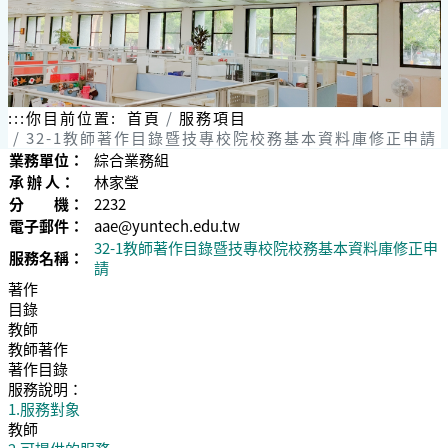
:::
你目前位置:
首頁
服務項目
32-1教師著作目錄暨技專校院校務基本資料庫修正申請
業務單位：
綜合業務組
承 辦 人：
林家瑩
分 機：
2232
電子郵件：
aae@yuntech.edu.tw
32-1教師著作目錄暨技專校院校務基本資料庫修正申
服務名稱：
請
著作
目錄
教師
教師著作
著作目錄
服務說明：
1.服務對象
教師