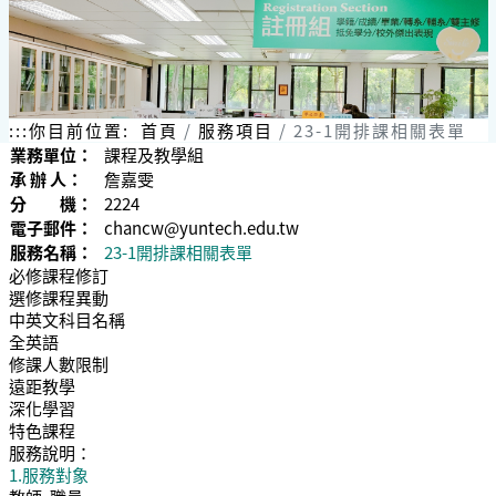
:::
你目前位置:
首頁
服務項目
23-1開排課相關表單
業務單位：
課程及教學組
承 辦 人：
詹嘉雯
分 機：
2224
電子郵件：
chancw@yuntech.edu.tw
服務名稱：
23-1開排課相關表單
必修課程修訂
選修課程異動
中英文科目名稱
全英語
修課人數限制
遠距教學
深化學習
特色課程
服務說明：
1.服務對象