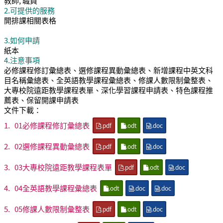
教師, 職員
2.可提供的服務
開排課相關表格
3.如何申請
紙本
4.注意事項
必修課程修訂彙總表、選修課程異動彙總表、新增課程中英文科
目名稱彙總表、全英語教學課程彙總表、修課人數限制彙整表、
大專校院遠距教學課程表單、深化學習課程申請表、特色課程推
薦表、保留開課申請表
文件下載：
1.
01必修課程修訂彙總表
.pdf
.odt
.doc
2.
02選修課程異動彙總表
.pdf
.odt
.doc
3.
03大專校院遠距教學課程表單
.pdf
.odt
.doc
4.
04全英語教學課程彙總表
.odt
.doc
.doc
5.
05修課人數限制彙整表
.pdf
.odt
.doc