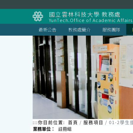
跳
到
國立雲林科技大學 教務處
主
YunTech.Office of Academic Affairs
要
內
最新公告
教務處簡介
服務團隊
容
區
塊
:::
你目前位置:
首頁
服務項目
01-2學
業務單位：
註冊組