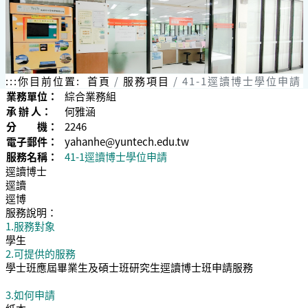
:::
你目前位置:
首頁
服務項目
41-1逕讀博士學位申請
業務單位：
綜合業務組
承 辦 人：
何雅涵
分 機：
2246
電子郵件：
yahanhe@yuntech.edu.tw
服務名稱：
41-1逕讀博士學位申請
逕讀博士
逕讀
逕博
服務說明：
1.服務對象
學生
2.可提供的服務
學士班應屆畢業生及碩士班研究生逕讀博士班申請服務
3.如何申請