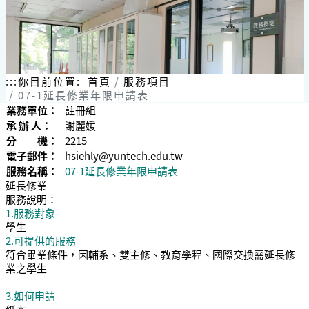
:::
你目前位置:
首頁
服務項目
07-1延長修業年限申請表
業務單位：
註冊組
承 辦 人：
謝麗媛
分 機：
2215
電子郵件：
hsiehly@yuntech.edu.tw
服務名稱：
07-1延長修業年限申請表
延長修業
服務說明：
1.服務對象
學生
2.可提供的服務
符合畢業條件，因輔系、雙主修、教育學程、國際交換需延長修
業之學生
3.如何申請