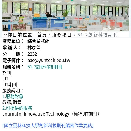
:::
你目前位置:
首頁
服務項目
51-2創新科技期刊
業務單位：
綜合業務組
承 辦 人：
林家瑩
分 機：
2232
電子郵件：
aae@yuntech.edu.tw
服務名稱：
51-2創新科技期刊
期刊
JIT
JIT期刊
服務說明：
1.服務對象
教師, 職員
2.可提供的服務
Journal of Innovative Technology（簡稱JIT期刊）
⌈國立雲林科技大學創新科技期刊編審作業要點⌋