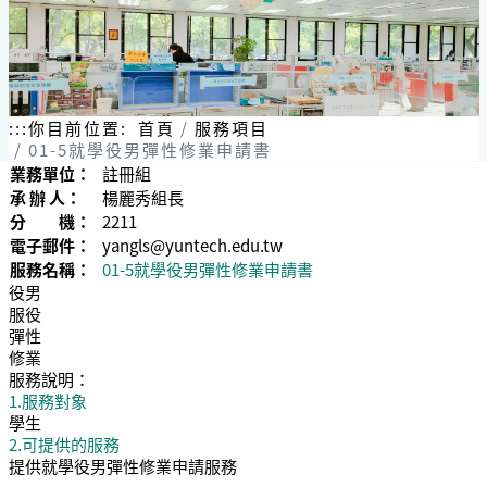
:::
你目前位置:
首頁
服務項目
01-5就學役男彈性修業申請書
業務單位：
註冊組
承 辦 人：
楊麗秀組長
分 機：
2211
電子郵件：
yangls@yuntech.edu.tw
服務名稱：
01-5就學役男彈性修業申請書
役男
服役
彈性
修業
服務說明：
1.服務對象
學生
2.可提供的服務
提供就學役男彈性修業申請服務