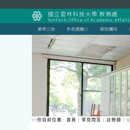
跳
到
國立雲林科技大學 教務處
主
YunTech.Office of Academic Affairs
要
內
最新公告
教務處簡介
服務團隊
容
區
塊
:::
你目前位置:
首頁
常見問答
註冊類