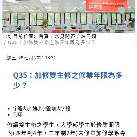
:::
你目前位置:
首頁
常見問答
註冊類
Q35：加修雙主修之修業年限為多少？
週三, 28 七月 2021 13:31
Q35：加修雙主修之修業年限為多
少？
字體大小
縮小字體
加大字體
列印
修讀雙主修
之
學生，
大學部學生
於修業期限
內
(
四年制
4年
，二年制
2
年
)
未修畢加修學系
專