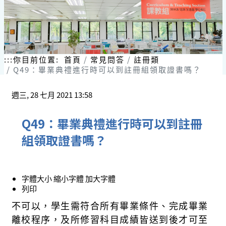
:::
你目前位置:
首頁
常見問答
註冊類
Q49：畢業典禮進行時可以到註冊組領取證書嗎？
週三, 28 七月 2021 13:58
Q49：畢業典禮進行時可以到註冊
組領取證書嗎？
字體大小
縮小字體
加大字體
列印
不可以
，
學生需符合所有畢業條件、完成畢業
離校程序
，及
所修習科目成績皆送到後才
可
至