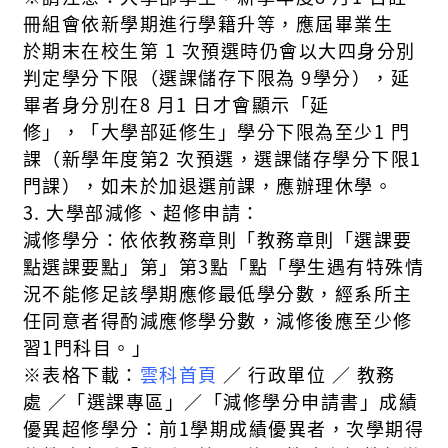
冊組
會
依新學期進行
學籍升等
，
應屆畢業
生
於
期末
在校生第
1
次
預選時仍會以大四身分別
判定
學分下
限
（
選課
儲
存下限為
9
學
分
）
，
延
畢者
身分別在
8
月
1
日才會顯示「延
修」，
「
大學部
延修
生」學分下限
為
至少
1
門
課
（
新學年度第
2
次預
選，選課
儲
存學分下限
1
門課
）
，
如未
於加退選前
課
，
應
辦理休學
。
3. 大學部減修、超修申請：
減修學分：依依教務章則「教務章則「選課要
點選課要點」第」第3點「點「學生遇有特殊情
況不能修足該學期應修最低學分數，經系所主
任同意者得酌減應修學分數，減修後應至少修
習1門科目。」
※
表格下載：
雲科
首頁
∕
行政單位
∕
教務
處
∕
「
選課專區
」
∕
「減修學分申請書
」
成績
優異超修學分：
前
1
學期成績優異者，次學期得