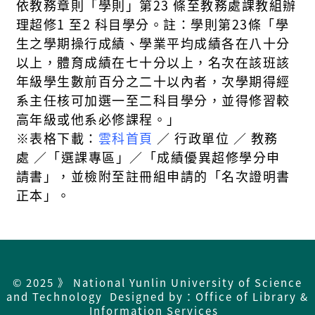
依教務章則
「
學則
」
第
23
條
至教
務處課教組辦
理超修
1
至
2
科目學分。
註：
學則第
23
條
「
學
生之學期操行成績、學業
平均成績各在八十分
以上，體育成績在七十分以上，名次在該班該
年級學生數前百分之
二十以內者，次學期得經
系主任
核可加選一至二科目學分，並得修習較
高年級或他系
必修課程。
」
※
表格下載：
雲科
首頁
∕
行政單位
∕
教務
處
∕
「
選課專區
」
∕
「成績優異超修學分申
請
書」，
並
檢附至註冊組申請的「
名次證明書
正本
」
。
© 2025 》 National Yunlin University of Science
and Technology Designed by：Office of Library &
Information Services