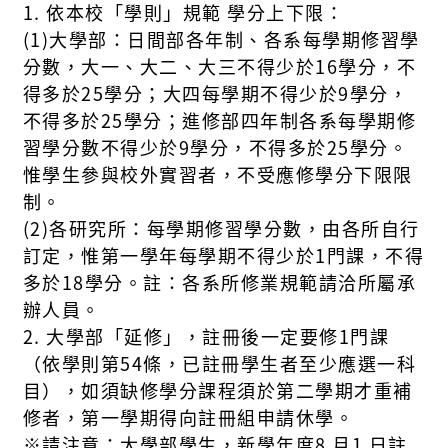
1. 依本校「學則」規範 學分上下限：
(1)大學部：日間部各年制、各系每學期修習學
分數，大一、大二、大三不得少於16學分，不
得多於25學分；大四每學期不得少於9學分，
不得多於25學分；進修部四年制各系每學期修
習學分數不得少於9學分，不得多於25學分。
惟學生參與校外實習者，不受應修學分下限限
制。
(2)各研究所：每學期修習學分數，由各所自行
訂定，惟第一學年每學期不得少於1門課，不得
多於18學分。註：各系所修業規範請洽所屬承
辦人員。
2. 大學部「延修」，註冊後一定要修1門課
（依學則第54條，已註冊學生者至少應選一科
目），如須缺修學分課程須於第二學期才重補
修者，第一學期得向註冊組申請休學。
※
請注意
：
大
學部學生，
新學年度
8
月
1
日
註