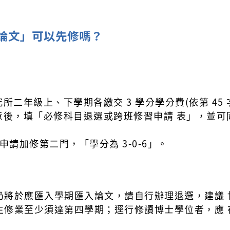
士論文」可以先修嗎？
二年級上、下學期各繳交 3 學分學分費(依第 45 
意後，填「必修科目退選或跨班修習申請 表」，並可同
另申請加修第二門，「學分為 3-0-6」。
仍將於應匯入學期匯入論文，請自行辦理退選，建議 
生修業至少須達第四學期；逕行修讀博士學位者，應 