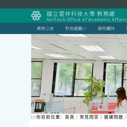
跳
到
國立雲林科技大學 教務處
主
YunTech.Office of Academic Affairs
要
內
最新公告
教務處簡介
服務團隊
容
區
塊
:::
你目前位置:
首頁
常見問答
選課問題