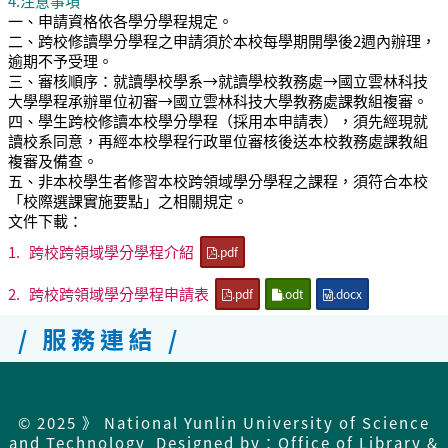
4.注意事項
一、申請資格依各學分學程規定。
二、跨校修讀學分學程之申請須於本校每學期開學後2週內辦理，
逾期不予受理。
三、審核順序：就讀學校學系→就讀學校教務處→國立雲林科技
大學學程承辦單位初審→國立雲林科技大學教務處課教組複審。
四、學生跨校修讀本校學分學程（採用本申請表），須先經現就
讀校系同意，再經本校學程行政單位審核後送本校教務處課教組
複審及備查。
五、非本校學生者修習本校跨領域學分學程之課程，須符合本校
「校際選課實施要點」之相關規定。
文件下載：
1.
跨校跨領域學分學程介紹
.pdf
2.
跨校跨領域學分學程申請表
.pdf
.odt
.docx
/ 服務連結 /
© 2025 》 National Yunlin University of Science
and Technology Designed by：Office of Library &