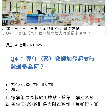
:::
你目前位置:
首頁
常見問答
關於鐘點
Q4 ： 專任（案）教師加發超支時數最多為何？
週三, 28 七月 2021 16:51
Q4 ： 專任（案）教師加發超支時
數最多為何？
字體大小
縮小字體
加大字體
列印
1.
每學年最高核給
4
鐘點，於第二學期核發。
2.
各專任
(
案
)
教師得因開設實作（含實習、實