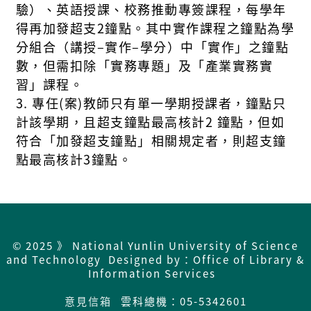
驗）、英語授課、校務推動專簽課程，每學
年
得再加發超支
2
鐘點。其中實作課程之鐘點為學
分組合（講授
–
實作
–
學分）中
「實作」之鐘點
數，但需扣除「實務專題」及「產業實務實
習」課程。
3.
專任
(
案
)
教師只有單一學期授課者，鐘點只
計該學期，且超支鐘點最高核計2
鐘點，但
如
符合「加發超支鐘點」相關規定者，則超支鐘
點最高核計3
鐘點。
© 2025 》 National Yunlin University of Science
and Technology Designed by：Office of Library &
Information Services
意見信箱
雲科總機：05-5342601