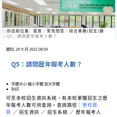
:::
你目前位置:
首頁
常見問答
綜合業務(招生)類
Q5：請問歷年報考人數？
週四, 29 七月 2021 08:50
Q5：請問歷年報考人數？
字體大小
縮小字體
加大字體
列印
可至本校招生資訊系統，有本校單獨招生之歷
年報考人數可供查詢。查詢路徑：
學校
首
頁
∕
招
生資訊
∕
招生系統 ∕ 歷年報考人