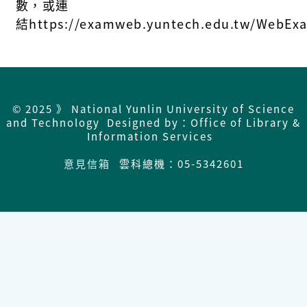
數，或連
結
https://examweb.yuntech.edu.tw/WebExa
© 2025 》 National Yunlin University of Science
and Technology Designed by：Office of Library &
Information Services
意見信箱
雲科總機：05-5342601