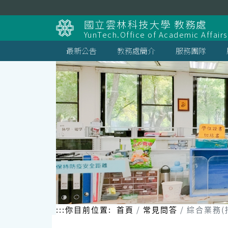
跳
到
國立雲林科技大學 教務處
主
YunTech.Office of Academic Affairs
要
內
最新公告
教務處簡介
服務團隊
容
區
塊
:::
你目前位置:
首頁
常見問答
綜合業務(